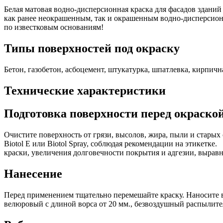
Белая матовая водно-дисперсионная краска для фасадов зданий
как ранее неокрашенным, так и окрашенным водно-дисперсион
по известковым основаниям!
Типы поверхностей под окраску
Бетон, газобетон, асбоцемент, штукатурка, шпатлевка, кирпичн
Технические характеристики
Подготовка поверхности перед окраско
Очистите поверхность от грязи, высолов, жира, пыли и стары
Biotol E или Biotol Spray, соблюдая рекомендации на этикет
краски, увеличения долговечности покрытия и адгезии, выра
Нанесение
Перед применением тщательно перемешайте краску. Наносите в
велюровый с длиной ворса от 20 мм., безвоздушный распылитель