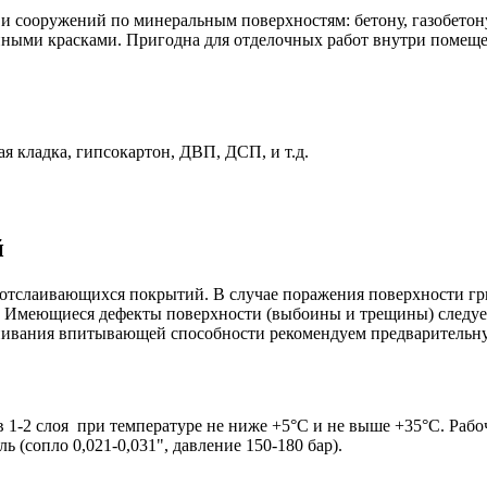
 и сооружений по минеральным поверхностям: бетону, газобетон
ными красками. Пригодна для отделочных работ внутри помеще
ая кладка, гипсокартон, ДВП, ДСП, и т.д.
й
х отслаивающихся покрытий. В случае поражения поверхности г
ке. Имеющиеся дефекты поверхности (выбоины и трещины) следу
внивания впитывающей способности рекомендуем предварительн
 1-2 слоя при температуре не ниже +5°С и не выше +35°С. Рабо
 (сопло 0,021-0,031", давление 150-180 бар).