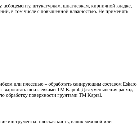
у, асбоцементу, штукатуркам, шпатлевкам, кирпичной кладке,
ний, в том числе с повышенной влажностью. Не применять
рибком или плесенью – обработать санирующим составом Eskaro
ет выровнять шпатлевками TM Kapral. Для уменьшения расхода
ую обработку поверхности грунтами ТМ Kapral.
чие инструменты: плоская кисть, валик меховой или