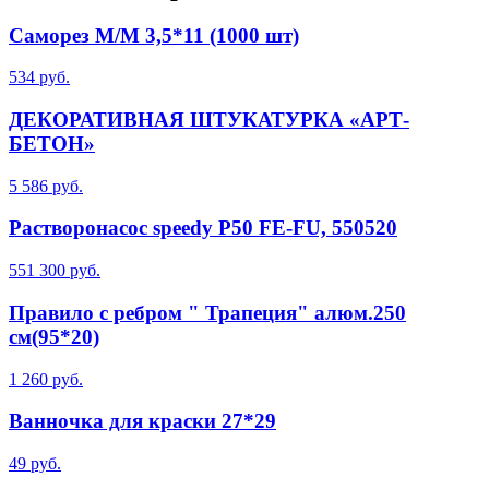
Саморез М/М 3,5*11 (1000 шт)
534 руб.
ДЕКОРАТИВНАЯ ШТУКАТУРКА «АРТ-
БЕТОН»
5 586 руб.
Растворонасос speedy P50 FE-FU, 550520
551 300 руб.
Правило с ребром " Трапеция" алюм.250
см(95*20)
1 260 руб.
Ванночка для краски 27*29
49 руб.