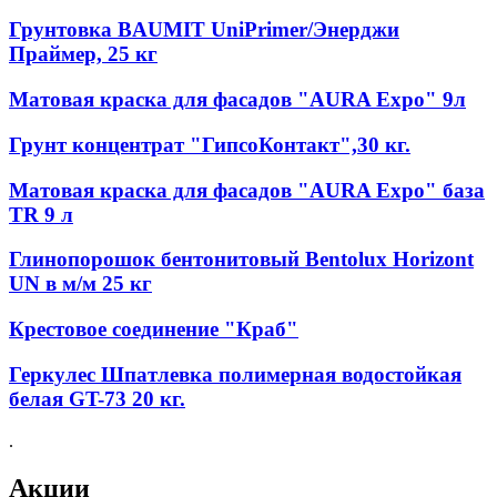
Грунтовка BAUMIT UniPrimer/Энерджи
Праймер, 25 кг
Матовая краска для фасадов "AURA Expo" 9л
Грунт концентрат "ГипсоКонтакт",30 кг.
Матовая краска для фасадов "AURA Expo" база
TR 9 л
Глинопорошок бентонитовый Bentolux Horizont
UN в м/м 25 кг
Крестовое соединение "Краб"
Геркулес Шпатлевка полимерная водостойкая
белая GT-73 20 кг.
.
Акции