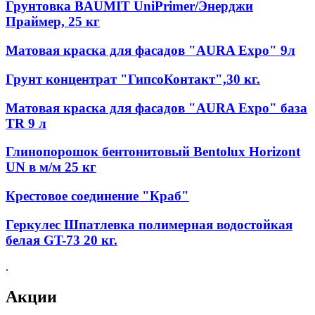
Грунтовка BAUMIT UniPrimer/Энерджи
Праймер, 25 кг
Матовая краска для фасадов "AURA Expo" 9л
Грунт концентрат "ГипсоКонтакт",30 кг.
Матовая краска для фасадов "AURA Expo" база
TR 9 л
Глинопорошок бентонитовый Bentolux Horizont
UN в м/м 25 кг
Крестовое соединение "Краб"
Геркулес Шпатлевка полимерная водостойкая
белая GT-73 20 кг.
.
Акции