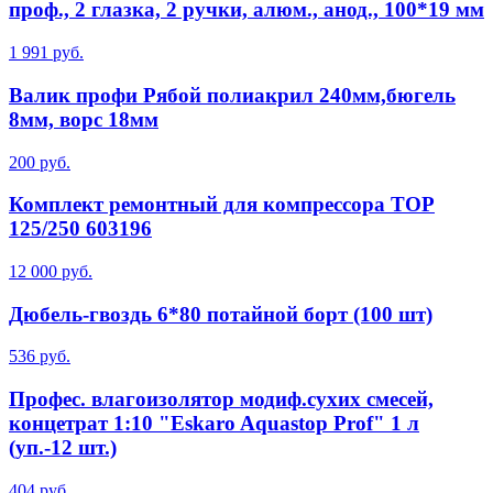
проф., 2 глазка, 2 ручки, алюм., анод., 100*19 мм
1 991 руб.
Валик профи Рябой полиакрил 240мм,бюгель
8мм, ворс 18мм
200 руб.
Комплект ремонтный для компрессора TOP
125/250 603196
12 000 руб.
Дюбель-гвоздь 6*80 потайной борт (100 шт)
536 руб.
Профес. влагоизолятор модиф.сухих смесей,
концетрат 1:10 "Eskaro Aquastop Prof" 1 л
(уп.-12 шт.)
404 руб.