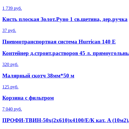
1 739 руб.
Кисть плоская Золот.Руно 1 св.щетина, дер.ручка
37 руб.
Пневмотранспортная система Hurrican 140 E
Контейнер д.строит.растворов 45 л. прямоугольн
320 руб.
Малярный скотч 38мм*50 м
125 руб.
Корзина с фильтром
7 040 руб.
ПРОФИ-ТВИН-50х(2х610)х4100/Е/К кат. A (10м2)