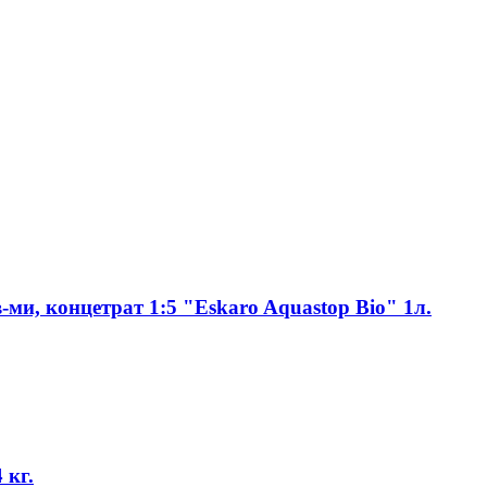
и, концетрат 1:5 "Eskaro Aquastop Bio" 1л.
 кг.