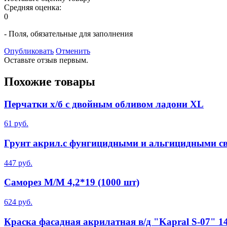
Средняя оценка:
0
- Поля, обязательные для заполнения
Опубликовать
Отменить
Оставьте отзыв первым.
Похожие товары
Перчатки х/б с двойным обливом ладони XL
61 руб.
Грунт акрил.с фунгицидными и альгицидными св-м
447 руб.
Саморез М/М 4,2*19 (1000 шт)
624 руб.
Краска фасадная акрилатная в/д "Kapral S-07" 14