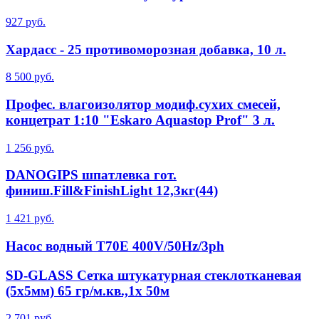
927 руб.
Хардасс - 25 противоморозная добавка, 10 л.
8 500 руб.
Профес. влагоизолятор модиф.сухих смесей,
концетрат 1:10 "Eskaro Aquastop Prof" 3 л.
1 256 руб.
DANOGIPS шпатлевка гот.
финиш.Fill&FinishLight 12,3кг(44)
1 421 руб.
Насос водный T70E 400V/50Hz/3ph
SD-GLASS Сетка штукатурная стеклотканевая
(5х5мм) 65 гр/м.кв.,1х 50м
2 701 руб.