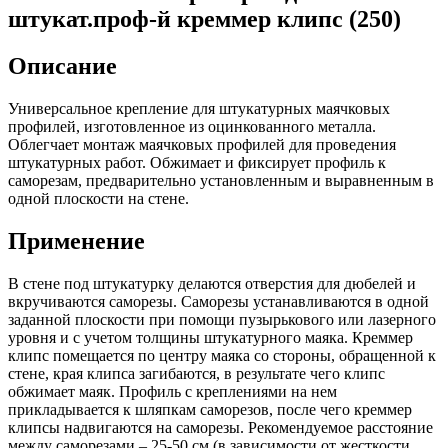
штукат.проф-й креммер клипс (250)
Описание
Универсальное крепление для штукатурных маячковых
профилей, изготовленное из оцинкованного металла.
Облегчает монтаж маячковых профилей для проведения
штукатурных работ. Обжимает и фиксирует профиль к
саморезам, предварительно установленным и выравненным в
одной плоскости на стене.
Применение
В стене под штукатурку делаются отверстия для дюбелей и
вкручиваются саморезы. Саморезы устанавливаются в одной
заданной плоскости при помощи пузырькового или лазерного
уровня и с учетом толщины штукатурного маяка. Креммер
клипс помещается по центру маяка со стороны, обращенной к
стене, края клипса загибаются, в результате чего клипс
обжимает маяк. Профиль с креплениями на нем
прикладывается к шляпкам саморезов, после чего креммер
клипсы надвигаются на саморезы. Рекомендуемое расстояние
между саморезами – 25-50 см (в зависимости от жесткости