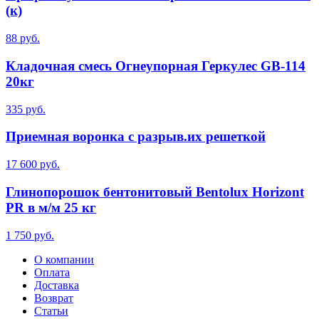
(к)
88 руб.
Кладочная смесь Огнеупорная Геркулес GB-114
20кг
335 руб.
Приемная воронка с разрыв.их решеткой
17 600 руб.
Глинопорошок бентонитовый Bentolux Horizont
PR в м/м 25 кг
1 750 руб.
О компании
Оплата
Доставка
Возврат
Статьи